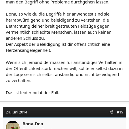
vorkommen kann. Andere Menschen als Tunte zu
man den Begriff ohne Probleme durchgehen lassen.
bezeichnen, ist herabwürdigend. Von Homosexuellen
selbst angewandt, wird dieser Begriff zur Provokation
Bona, so wie du die Begriffe hier anwendest sind sie
eingesetzt, er ist aber auch hier mit deutlich
herrabwürdigend und beleidigend zu verstehen, die
geringschätziger Konnotation versehen.
Betrachtung deiner breit gestreuten Feldzüge gegen
vermeintlich schlechte Menschen, lassen auch keinen
anderen Schluss zu.
Der Aspekt der Beleidigung ist dir offensichtlich eine
Herzensangelegenheit.
Wenn sich jemand dermassen für anständiges Verhalten in
der Öffentlichkeit stark machen will, sollte er selbst dazu in
der Lage sein sich selbst anständig und nicht beleidigend
zu verhalten.
Das ist leider nicht der Fall...
24. Juni 2014
#19
Bona-Dea