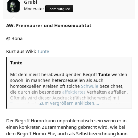
Grubi
Moderator
Teammitglied
AW: Freimaurer und Homosexualität
@ Bona
Kurz aus Wiki:
Tunte
Tunte
Mit dem meist herabwürdigenden Begriff
Tunte
werden
sowohl in manchen heterosexuellen als auch
homosexuellen Kreisen oft solche
Schwule
bezeichnet,
die durch ein besonders
affektiertes
Verhalten auffallen.
Oftmals wird dieser Ausdruck (fälschlicherweise) mit
Zum Vergrößern anklicken....
Transe
gleichgesetzt, auch um es als
Schimpfwort
zu
benutzen. Besonders in der Selbstbezeichnung unter
Schwulen muss es jedoch nicht in jedem Fall negativ
Der Begriff Homo kann unproblematisch sein wenn er in
gemeint sein. Oftmals ist die Selbstdefinition als Tunte
einen konkreten Zusammenhang gebracht wird, wie bei
mit dem Tragen von Frauenkleidung verbunden,
weshalb eine Verwechslung mit
Travestiekünstlern
dem Begriff Homo-Ehe, auch als Selbstbezeichnung kann