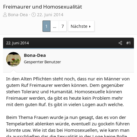
Freimaurer und Homosexualität
E
E
Bona-Dea
22. Juni 2014
r
r
s
s
1
…
7
Nächste
t
t
e
e
22. Juni 2014
#1
l
l
l
l
e
Bona-Dea
t
r
a
Gesperrter Benutzer
m
In den Alten Pflichten steht noch, dass nur ein Männer von
gutem Ruf Freimaurer werden können. Dem gegenüber
stehen Toleranz und Humanität. Homosexuelle können
Freimauer werden, da gibt es heute kein Problem mehr
mit dem guten Ruf. Es gibt in vielen Logen auch welche.
Beim Thema Frauen wurde ja nun gesagt, das es von der
Tempelarbeit ablenken würde, eventuell zu gockeln führen
könnte usw. Wie ist das bei Homosexuellen, wie kann man
da ausschließen das die Sexualität in der Loge keine Rolle