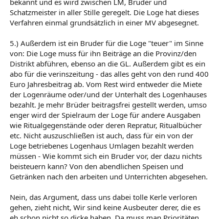
bekannt und es wird zwischen LM, Bruder und
Schatzmeister in aller Stille geregelt. Die Loge hat dieses
Verfahren einmal grundsätzlich in einer MV abgesegnet.
5.) Außerdem ist ein Bruder für die Loge "teuer" im Sinne
von: Die Loge muss für ihn Beiträge an die Provinz/den
Distrikt abführen, ebenso an die GL. Außerdem gibt es ein
abo für die verinszeitung - das alles geht von den rund 400
Euro Jahresbeitrag ab. Vom Rest wird entweder die Miete
der Logenräume oder/und der Unterhalt des Logenhauses
bezahlt. Je mehr Brüder beitragsfrei gestellt werden, umso
enger wird der Spielraum der Loge für andere Ausgaben
wie Ritualgegenstände oder deren Repratur, Ritualbücher
etc. Nicht auszuschließen ist auch, dass für ein von der
Loge betriebenes Logenhaus Umlagen bezahlt werden
müssen - Wie kommt sich ein Bruder vor, der dazu nichts
beisteuern kann? Von den abendlichen Speisen und
Getränken nach den arbeiten und Unterrichten abgesehen.
Nein, das Argument, dass uns dabei tolle Kerle verloren
gehen, zieht nicht, Wir sind keine Ausbeuter derer, die es
eh schon nicht so dicke haben. Da muss man Prioritäten