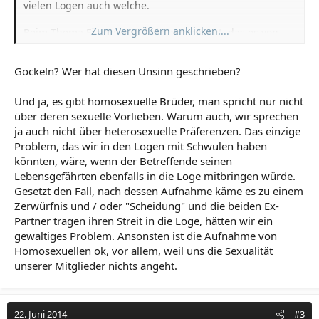
vielen Logen auch welche.
Zum Vergrößern anklicken....
Beim Thema Frauen wurde ja nun gesagt, das es von
der Tempelarbeit ablenken würde, eventuell zu gockeln
führen könnte usw. Wie ist das bei Homosexuellen, wie
Gockeln? Wer hat diesen Unsinn geschrieben?
kann man da ausschließen das die Sexualität in der Loge
keine Rolle spielt, sind Heterosexuelle genauso locker
wenn da nun Männer anwesend sind die ja auf Männer
Und ja, es gibt homosexuelle Brüder, man spricht nur nicht
stehen oder verhalten sich Homosexuelle in Logen
über deren sexuelle Vorlieben. Warum auch, wir sprechen
anders, als allgemein in der Öffentlichkeit, also nicht so
ja auch nicht über heterosexuelle Präferenzen. Das einzige
offensiv?
Problem, das wir in den Logen mit Schwulen haben
könnten, wäre, wenn der Betreffende seinen
Lebensgefährten ebenfalls in die Loge mitbringen würde.
Gesetzt den Fall, nach dessen Aufnahme käme es zu einem
Zerwürfnis und / oder "Scheidung" und die beiden Ex-
Partner tragen ihren Streit in die Loge, hätten wir ein
gewaltiges Problem. Ansonsten ist die Aufnahme von
Homosexuellen ok, vor allem, weil uns die Sexualität
unserer Mitglieder nichts angeht.
22. Juni 2014
#3