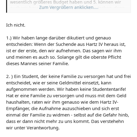
wesentlich größeres Budget haben und 5. können wir
Zum Vergrößern anklicken....
auch wir besser Situierten in Hartz IV abrutschen, dann
würde uns auch niemand den Austritt nahelegen, um
unsere Familie zu unterstützen.
Ich nicht.
1.) Wir haben lange darüber dikutiert und genauo
entscheiden: Wenn der Suchende aus Hartz IV heraus ist,
ist er der erste, den wir aufnehmen. Das sagen wir ihm
und meinen es auch so. Solange gilt die oberste Pflicht
dieses Mannes seiner Familie.
2. ) Ein Student, der keine Familie zu versorgen hat und frei
entscheidet, wie er seine Geldmittel einsetzt, kann
aufgenommen werden. Wir haben keine Studententarife!
Hat er eine Familie zu versorgen und muss mit dem Geld
haushalten, raten wir ihm genauso wie dem Hartz IV-
Empfänger, die Aufnahme auzuschieben und sich erst
einmal der Familie zu widmen - selbst auf die Gefahr hinb,
dass er dann nicht mehr zu uns kommt. Das verstehehn
wir unter Verantwortung.