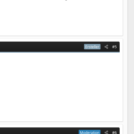
#5
Ersteller
#6
Moderation