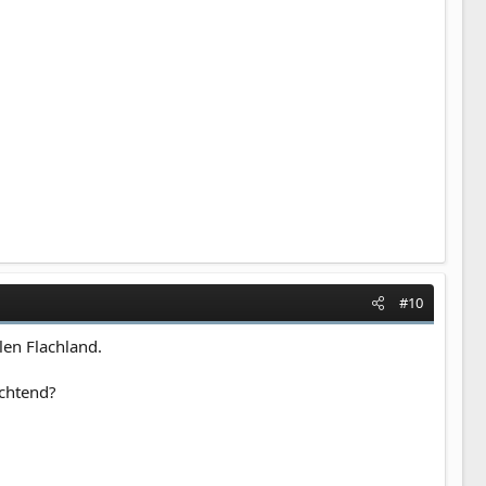
#10
len Flachland.
ichtend?