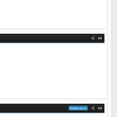
#8
#9
Moderation