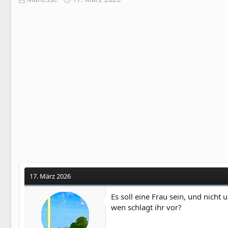
r
r
s
s
t
t
e
e
l
l
l
l
e
t
r
a
m
17. März 2026
Es soll eine Frau sein, und nicht 
wen schlagt ihr vor?