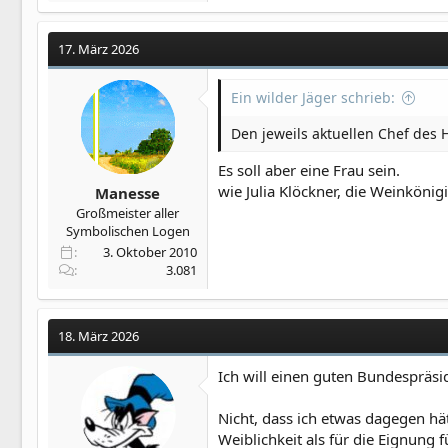
a
k
t
17. März 2026
i
o
Ein wilder Jäger schrieb:
n
e
Den jeweils aktuellen Chef des
n
:
Es soll aber eine Frau sein.
wie Julia Klöckner, die Weinkönigi
Manesse
Großmeister aller
Symbolischen Logen
3. Oktober 2010
3.081
18. März 2026
Ich will einen guten Bundespräs
Nicht, dass ich etwas dagegen h
Weiblichkeit als für die Eignung 