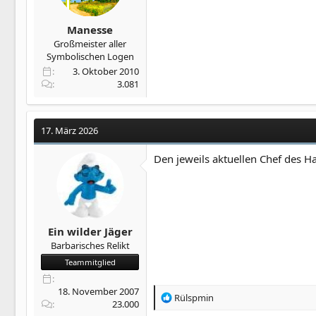
Manesse
Großmeister aller
Symbolischen Logen
3. Oktober 2010
3.081
17. März 2026
Den jeweils aktuellen Chef des H
Ein wilder Jäger
Barbarisches Relikt
Teammitglied
18. November 2007
R
Rülspmin
23.000
e