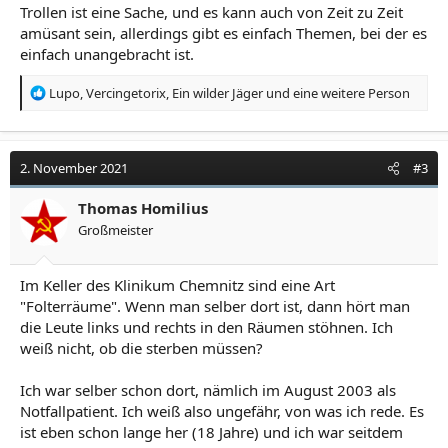
Trollen ist eine Sache, und es kann auch von Zeit zu Zeit
amüsant sein, allerdings gibt es einfach Themen, bei der es
einfach unangebracht ist.
R
Lupo
,
Vercingetorix
,
Ein wilder Jäger
und eine weitere Person
e
a
k
t
2. November 2021
#3
i
o
Thomas Homilius
n
Großmeister
e
n
:
Im Keller des Klinikum Chemnitz sind eine Art
"Folterräume". Wenn man selber dort ist, dann hört man
die Leute links und rechts in den Räumen stöhnen. Ich
weiß nicht, ob die sterben müssen?
Ich war selber schon dort, nämlich im August 2003 als
Notfallpatient. Ich weiß also ungefähr, von was ich rede. Es
ist eben schon lange her (18 Jahre) und ich war seitdem