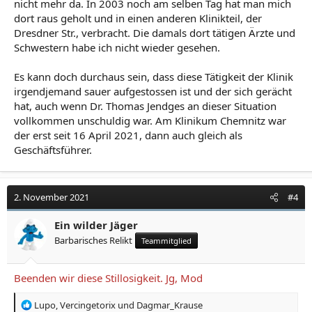
nicht mehr da. In 2003 noch am selben Tag hat man mich
dort raus geholt und in einen anderen Klinikteil, der
Dresdner Str., verbracht. Die damals dort tätigen Ärzte und
Schwestern habe ich nicht wieder gesehen.
Es kann doch durchaus sein, dass diese Tätigkeit der Klinik
irgendjemand sauer aufgestossen ist und der sich gerächt
hat, auch wenn Dr. Thomas Jendges an dieser Situation
vollkommen unschuldig war. Am Klinikum Chemnitz war
der erst seit 16 April 2021, dann auch gleich als
Geschäftsführer.
2. November 2021
#4
Ein wilder Jäger
Barbarisches Relikt
Teammitglied
Beenden wir diese Stillosigkeit. Jg, Mod
R
Lupo
,
Vercingetorix
und
Dagmar_Krause