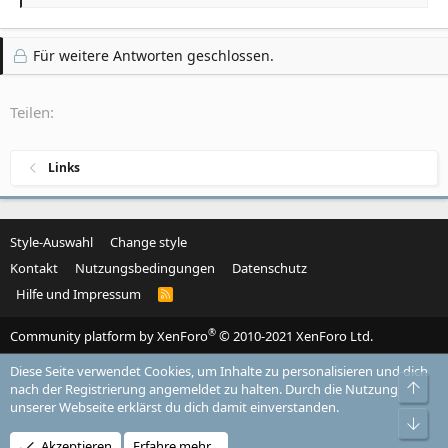
e
a
k
Für weitere Antworten geschlossen.
t
i
o
Teilen:
n
e
n
Links
:
Style-Auswahl
Change style
Kontakt
Nutzungsbedingungen
Datenschutz
Hilfe und Impressum
R
S
S
®
Community platform by XenForo
© 2010-2021 XenForo Ltd.
Diese Seite verwendet Cookies, um Inhalte zu personalisieren und dich
Obe
nach der Registrierung angemeldet zu halten. Durch die Nutzung
unserer Webseite erklärst du dich damit einverstanden.
Unt
Akzeptieren
Erfahre mehr…