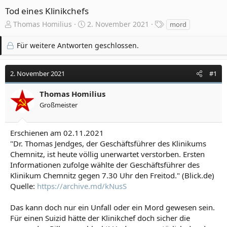
Tod eines Klinikchefs
E
E
S
Thomas Homilius
2. November 2021
mord
r
r
c
s
s
h
Für weitere Antworten geschlossen.
t
t
l
e
e
a
l
l
g
2. November 2021
#1
l
l
w
e
t
o
Thomas Homilius
r
a
r
Großmeister
m
t
e
Erschienen am 02.11.2021
"Dr. Thomas Jendges, der Geschäftsführer des Klinikums
Chemnitz, ist heute völlig unerwartet verstorben. Ersten
Informationen zufolge wählte der Geschäftsführer des
Klinikum Chemnitz gegen 7.30 Uhr den Freitod." (Blick.de)
Quelle:
https://archive.md/kNusS
Das kann doch nur ein Unfall oder ein Mord gewesen sein.
Für einen Suizid hätte der Klinikchef doch sicher die