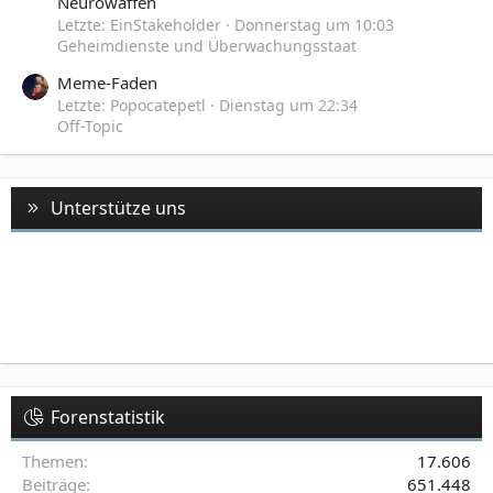
Neurowaffen
Letzte: EinStakeholder
Donnerstag um 10:03
Geheimdienste und Überwachungsstaat
Meme-Faden
Letzte: Popocatepetl
Dienstag um 22:34
Off-Topic
Unterstütze uns
Forenstatistik
Themen
17.606
Beiträge
651.448