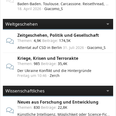
Baden-Baden. Toulouse. Carcassone. Reisethread, Glanz und Abglanz.
18. April 2026
Giacomo_S
Weltgeschehen
Zeitgeschehen, Politik und Gesellschaft
Themen
4,9K
Beiträge
174,5K
Attentat auf CSD in Berlin
31. Juli 2026
Giacomo_S
Kriege, Krisen und Terrorakte
Themen
985
Beiträge
35,4K
Der Ukraine Konflikt und die Hintergründe
Freitag um 10:46
Zerch
Wissenschaftliches
Neues aus Forschung und Entwicklung
Themen
830
Beiträge
22,8K
Künstliche Intelligenz, Möglichkeit oder Science-Fiction?