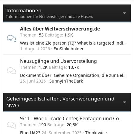
Informationen
Informationen für Neueinsteiger und alte Hasen.
Alles über Weltverschwoerung.de
Themen
53
Beiträge
1,9K
Was ist eine Zielperson (TI)? What is a targeted individual (TI)?
1. August 2026
EinStakeholder
Neuzugänge und Uservorstellung
Themen
1,2K
Beiträge
13,7K
Dokument über: Geheime Organisation, die zur Belustigung neurotechnologische Angriffe auf spezielle Menschen ausübt: Gangstalking / Target Individual
25. Juni 2026
SunnyInTheDark
Geheimgesellschaften, Verschwörungen und
NWO
9/11 - World Trade Center, Pentagon und Co.
Themen
190
Beiträge
20,3K
Flug UA23
24. September 2025
Thinktwice