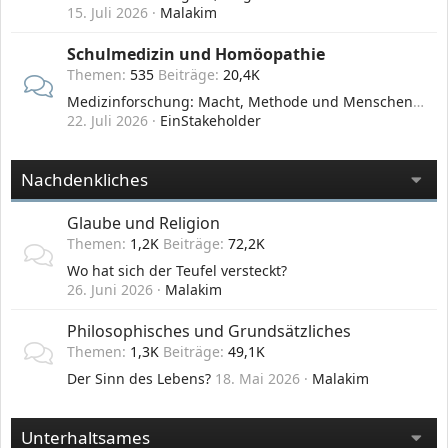
15. Juli 2026
Malakim
Schulmedizin und Homöopathie
Themen
535
Beiträge
20,4K
Medizinforschung: Macht, Methode und Menschenversuche der Pharma-Industrie
22. Juli 2026
EinStakeholder
Nachdenkliches
Glaube und Religion
Themen
1,2K
Beiträge
72,2K
Wo hat sich der Teufel versteckt?
26. Juni 2026
Malakim
Philosophisches und Grundsätzliches
Themen
1,3K
Beiträge
49,1K
Der Sinn des Lebens?
18. Mai 2026
Malakim
Unterhaltsames