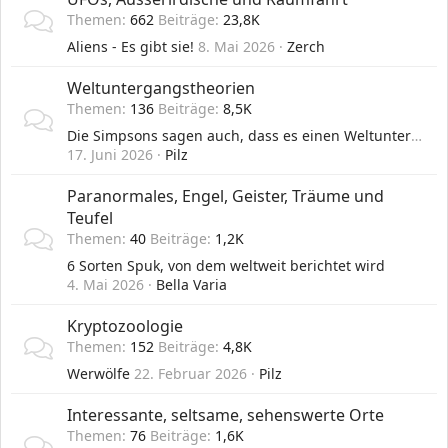
Themen
662
Beiträge
23,8K
Aliens - Es gibt sie!
8. Mai 2026
Zerch
Weltuntergangstheorien
Themen
136
Beiträge
8,5K
Die Simpsons sagen auch, dass es einen Weltuntergang geben wird
17. Juni 2026
Pilz
Paranormales, Engel, Geister, Träume und
Teufel
Themen
40
Beiträge
1,2K
6 Sorten Spuk, von dem weltweit berichtet wird
4. Mai 2026
Bella Varia
Kryptozoologie
Themen
152
Beiträge
4,8K
Werwölfe
22. Februar 2026
Pilz
Interessante, seltsame, sehenswerte Orte
Themen
76
Beiträge
1,6K