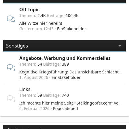
Off-Topic
Themen
2,4K
Beiträge
106,4K
Alle Witze hier herein!
Gestern um 12:43
EinStakeholder
Sonstiges
Angebote, Werbung und Kommerzielles
Themen
54
Beiträge
389
Kognitive Kriegsführung: Das unsichtbare Schlachtfeld des 21. Jahrhunderts
1. August 2026
EinStakeholder
Links
Themen
59
Beiträge
740
Ich möchte hier meine Seite "Stalkingopfer.com" vorstellen
6. Februar 2026
Popocatepetl