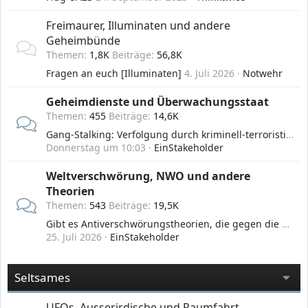
Freimaurer, Illuminaten und andere
Geheimbünde
Themen
1,8K
Beiträge
56,8K
Fragen an euch [Illuminaten]
4. Juli 2026
Notwehr
Geheimdienste und Überwachungsstaat
Themen
455
Beiträge
14,6K
Gang-Stalking: Verfolgung durch kriminell-terroristische Geheimdienst-Banden mit Energie- und Neurowaffen
Donnerstag um 10:03
EinStakeholder
Weltverschwörung, NWO und andere
Theorien
Themen
543
Beiträge
19,5K
Gibt es Antiverschwörungstheorien, die gegen die Verschwörungstheorien ankämpfen?
25. Juli 2026
EinStakeholder
Seltsames
UFOs, Ausserirdische und Raumfahrt