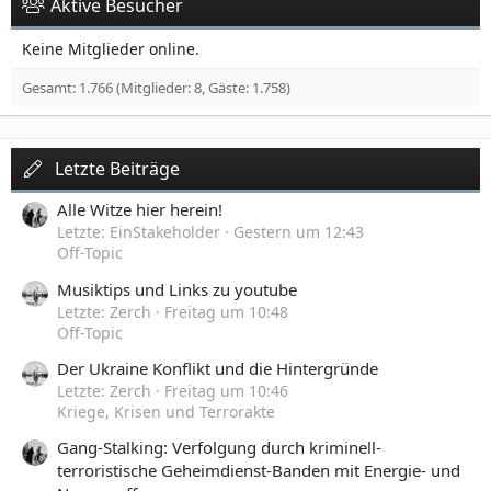
Aktive Besucher
Keine Mitglieder online.
Gesamt: 1.766 (Mitglieder: 8, Gäste: 1.758)
Letzte Beiträge
Alle Witze hier herein!
Letzte: EinStakeholder
Gestern um 12:43
Off-Topic
Musiktips und Links zu youtube
Letzte: Zerch
Freitag um 10:48
Off-Topic
Der Ukraine Konflikt und die Hintergründe
Letzte: Zerch
Freitag um 10:46
Kriege, Krisen und Terrorakte
Gang-Stalking: Verfolgung durch kriminell-
terroristische Geheimdienst-Banden mit Energie- und