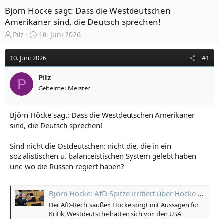
Björn Höcke sagt: Dass die Westdeutschen
Amerikaner sind, die Deutsch sprechen!
E
E
Pilz
10. Juni 2026
r
r
s
s
10. Juni 2026
#1
t
t
e
e
Pilz
l
l
P
Geheimer Meister
l
l
e
t
r
a
Björn Höcke sagt: Dass die Westdeutschen Amerikaner
m
sind, die Deutsch sprechen!
Sind nicht die Ostdeutschen: nicht die, die in ein
sozialistischen u. balanceistischen System gelebt haben
und wo die Russen regiert haben?
Björn Höcke: AfD-Spitze irritiert über Höcke-Aussage zu Ost- und Westdeutschen
Der AfD-Rechtsaußen Höcke sorgt mit Aussagen für
Kritik, Westdeutsche hätten sich von den USA