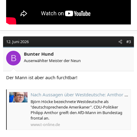
12. Juni 2026
#3
Bunter Hund
B
Auserwählter Meister der Neun
Der Mann ist aber auch furchtbar!
Nach Aussagen über Westdeutsche: Amthor nennt Höcke "Dünnbrett-bohrender Schwachkopf"
Björn Höcke bezeichnete Westdeutsche als
"deutschsprechende Amerikaner". CDU-Politiker
Philipp Amthor greift den AfD-Mann im Bundestag
frontal an.
www.t-online.de