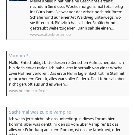
Meine Kollegin hat mir eine Geschichte erzählt,
nachdem Sie dieses Woche morgens mal total fertig
ins Büro kam. Sie war vor der Arbeit noch mit Ihrem
Schäferhund auf einer Art Waldweg unterwegs, wo
sie öfter sind. Plötzlich hat sich der Schäferhund
gesträubt weiterzugehen. Dann sah sie einen...
www.esoterikforum.de
Vampire?
Hallo! Entschuldigt bitte diesen reißerischen Aufmacher, aber ich
bin doch etwas ratlos. Ich habe jetzt innerhalb von einer Woche
zwei Hühner verloren. Das erste Huhn lag einfach tot im Stall mit
gebrochenem Genick, alles war voller Federn. Das Huhn sah aber
nicht gerupft aus und es waren...
www.huehner-info.de
Sacht mal was zu die Vampire
Ich weiss jetzt nicht, ob das unbedingt in dieses Forum hier
kommt, aber was denkt ihr den so von/über Vampire? Ist das
alles nur Erfindung aus nem Roman, ist das ne Krankheit, oder