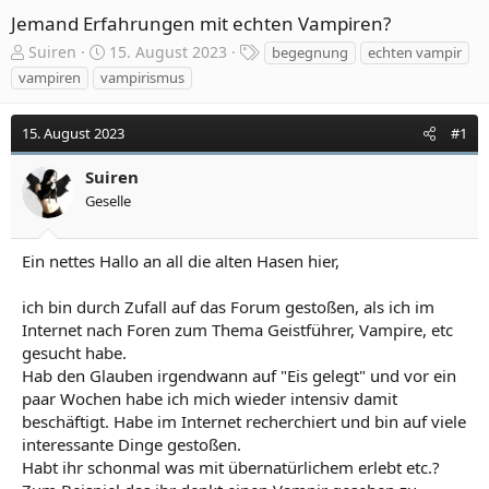
Jemand Erfahrungen mit echten Vampiren?
E
E
S
Suiren
15. August 2023
begegnung
echten vampir
r
r
c
vampiren
vampirismus
s
s
h
t
t
l
15. August 2023
e
e
a
#1
l
l
g
l
l
w
Suiren
e
t
o
Geselle
r
a
r
m
t
e
Ein nettes Hallo an all die alten Hasen hier,
ich bin durch Zufall auf das Forum gestoßen, als ich im
Internet nach Foren zum Thema Geistführer, Vampire, etc
gesucht habe.
Hab den Glauben irgendwann auf "Eis gelegt" und vor ein
paar Wochen habe ich mich wieder intensiv damit
beschäftigt. Habe im Internet recherchiert und bin auf viele
interessante Dinge gestoßen.
Habt ihr schonmal was mit übernatürlichem erlebt etc.?