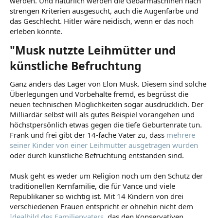
werden. Und natürlich werden die Gebärmaschinen nach
strengen Kriterien ausgesucht, auch die Augenfarbe und
das Geschlecht. Hitler wäre neidisch, wenn er das noch
erleben könnte.
"Musk nutzte Leihmütter und
künstliche Befruchtung​
Ganz anders das Lager von Elon Musk. Diesem sind solche
Überlegungen und Vorbehalte fremd, es begrüsst die
neuen technischen Möglichkeiten sogar ausdrücklich. Der
Milliardär selbst will als gutes Beispiel vorangehen und
höchstpersönlich etwas gegen die tiefe Geburtenrate tun.
Frank und frei gibt der 14-fache Vater zu, dass
mehrere
seiner Kinder von einer Leihmutter ausgetragen wurden
oder durch künstliche Befruchtung entstanden sind.
Musk geht es weder um Religion noch um den Schutz der
traditionellen Kernfamilie, die für Vance und viele
Republikaner so wichtig ist. Mit 14 Kindern von drei
verschiedenen Frauen entspricht er ohnehin nicht dem
Idealbild des Familienvaters
, das den Konservativen