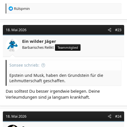
R
Rülspmin
e
a
k
t
18. Mai 2026
#23
i
o
Ein wilder Jäger
n
Barbarisches Relikt
Teammitglied
e
n
:
Sonsee schrieb:
Epstein und Musk, haben den Grundstein für die
Leihmutterschaft geschaffen.
Das solltest Du besser irgendwie belegen. Deine
Verleumdungen sind ja langsam krankhaft.
18. Mai 2026
#24