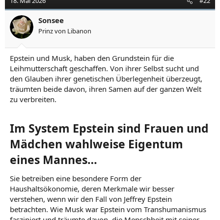
18. Mai 2026
#22
i
o
Sonsee
n
Prinz von Libanon
e
n
:
Epstein und Musk, haben den Grundstein für die
Leihmutterschaft geschaffen. Von ihrer Selbst sucht und
den Glauben ihrer genetischen Überlegenheit überzeugt,
träumten beide davon, ihren Samen auf der ganzen Welt
zu verbreiten.
Im System Epstein sind Frauen und
Mädchen wahlweise Eigentum
eines Mannes…​
Sie betreiben eine besondere Form der
Haushaltsökonomie, deren Merkmale wir besser
verstehen, wenn wir den Fall von Jeffrey Epstein
betrachten. Wie Musk war Epstein vom Transhumanismus
fasziniert und träumte davon, die Menschheit mit seiner