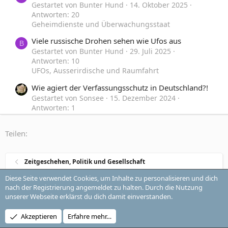
Gestartet von Bunter Hund
14. Oktober 2025
Antworten: 20
Geheimdienste und Überwachungsstaat
Viele russische Drohen sehen wie Ufos aus
B
Gestartet von Bunter Hund
29. Juli 2025
Antworten: 10
UFOs, Ausserirdische und Raumfahrt
Wie agiert der Verfassungsschutz in Deutschland?!
Gestartet von Sonsee
15. Dezember 2024
Antworten: 1
Zeitgeschehen, Politik und Gesellschaft
Teilen:
Wie funktionieren Engel? Die Magniten These.
D
Gestartet von DerMichael
16. Januar 2024
Antworten: 73
Zeitgeschehen, Politik und Gesellschaft
Paranormales, Engel, Geister, Träume und Teufel
Diese Seite verwendet Cookies, um Inhalte zu personalisieren und dich
nach der Registrierung angemeldet zu halten. Durch die Nutzung
unserer Webseite erklärst du dich damit einverstanden.
Style-Auswahl
Change style
Kontakt
Nutzungsbedingungen
Datenschutz
Akzeptieren
Erfahre mehr…
Hilfe und Impressum
R