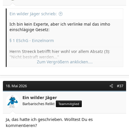
Ein wilder Jäger schrieb:
Ich bin kein Experte, aber ich verlinke mal das imho
einschlägige Gesetz:
§ 1 ESchG - Einzelnorm
Herrn Streeck betrifft hier wohl vor allem Absatz (3):
"Nicht bestraft werden..."
Zum Vergrößern anklicken....
Oder könntest Du bitte die deutsche Strafrechtsnorm
benennen, nach der er bestraft werden sollte?
18. Mai 2026
#37
Ein wilder Jäger
Barbarisches Relikt
Teammitglied
Ja, das hatte ich geschrieben. Wolltest Du es
kommentieren?