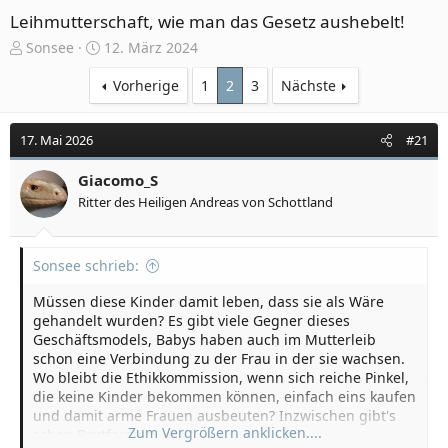
Leihmutterschaft, wie man das Gesetz aushebelt!
E
E
Sonsee
12. März 2024
r
r
s
s
Vorherige
1
2
3
Nächste
t
t
e
e
17. Mai 2026
#21
l
l
l
l
e
Giacomo_S
t
r
a
Ritter des Heiligen Andreas von Schottland
m
Sonsee schrieb:
Müssen diese Kinder damit leben, dass sie als Wäre
gehandelt wurden? Es gibt viele Gegner dieses
Geschäftsmodels, Babys haben auch im Mutterleib
schon eine Verbindung zu der Frau in der sie wachsen.
Wo bleibt die Ethikkommission, wenn sich reiche Pinkel,
die keine Kinder bekommen können, einfach eins kaufen
und damit arme Frauen ausbeuten? Inzwischen gibt's
Zum Vergrößern anklicken....
schon Brutfarmen.