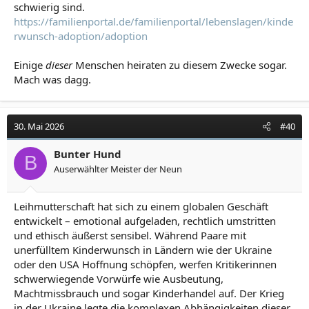
schwierig sind.
https://familienportal.de/familienportal/lebenslagen/kinde
rwunsch-adoption/adoption
Einige
dieser
Menschen heiraten zu diesem Zwecke sogar.
Mach was dagg.
30. Mai 2026
#40
Bunter Hund
B
Auserwählter Meister der Neun
Leihmutterschaft hat sich zu einem globalen Geschäft
entwickelt – emotional aufgeladen, rechtlich umstritten
und ethisch äußerst sensibel. Während Paare mit
unerfülltem Kinderwunsch in Ländern wie der Ukraine
oder den USA Hoffnung schöpfen, werfen Kritikerinnen
schwerwiegende Vorwürfe wie Ausbeutung,
Machtmissbrauch und sogar Kinderhandel auf. Der Krieg
in der Ukraine legte die komplexen Abhängigkeiten dieser