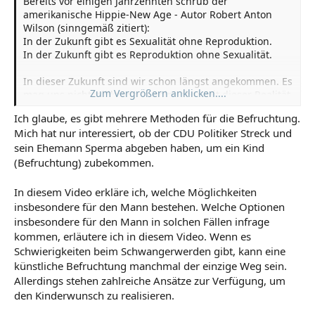
Bereits vor einigen Jahrzehnten schrub der
amerikanische Hippie-New Age - Autor Robert Anton
Wilson (sinngemäß zitiert):
In der Zukunft gibt es Sexualität ohne Reproduktion.
In der Zukunft gibt es Reproduktion ohne Sexualität.
In dieser Zukunft sind wir schon längst angekommen. Es
Zum Vergrößern anklicken....
mag uns nicht willkommen sein, aber mit dieser Realität
werden wir leben müssen.
Ich glaube, es gibt mehrere Methoden für die Befruchtung.
Mich hat nur interessiert, ob der CDU Politiker Streck und
sein Ehemann Sperma abgeben haben, um ein Kind
(Befruchtung) zubekommen.
In diesem Video erkläre ich, welche Möglichkeiten
insbesondere für den Mann bestehen. Welche Optionen
insbesondere für den Mann in solchen Fällen infrage
kommen, erläutere ich in diesem Video. Wenn es
Schwierigkeiten beim Schwangerwerden gibt, kann eine
künstliche Befruchtung manchmal der einzige Weg sein.
Allerdings stehen zahlreiche Ansätze zur Verfügung, um
den Kinderwunsch zu realisieren.