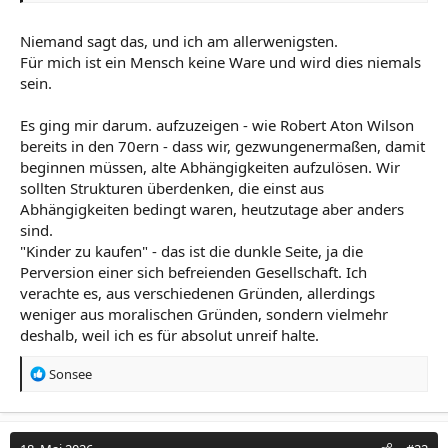
wobei der Körper, dieser Frauen, unter den Eingriff der
damit verbundenen ist auch sehr leidet. Die Psyche
Niemand sagt das, und ich am allerwenigsten.
interessiert ja eh keinen. Aber indem Leute wie du, dass
Für mich ist ein Mensch keine Ware und wird dies niemals
als unabänderlich akzeptieren, wird diese Schweinerei
legitimiert.
sein.
Niemand hat das Recht sich ein Kind bestellen und
kaufen zu dürfen. Denn ein Kind, ist kein Auto. Bei nicht
Es ging mir darum. aufzuzeigen - wie Robert Aton Wilson
gefallen wegen Behinderung oder doch das falsches
bereits in den 70ern - dass wir, gezwungenermaßen, damit
Geschlecht, werden diese Babys ermordet.
beginnen müssen, alte Abhängigkeiten aufzulösen. Wir
sollten Strukturen überdenken, die einst aus
Abhängigkeiten bedingt waren, heutzutage aber anders
sind.
"Kinder zu kaufen" - das ist die dunkle Seite, ja die
Perversion einer sich befreienden Gesellschaft. Ich
verachte es, aus verschiedenen Gründen, allerdings
weniger aus moralischen Gründen, sondern vielmehr
deshalb, weil ich es für absolut unreif halte.
R
Sonsee
e
a
k
t