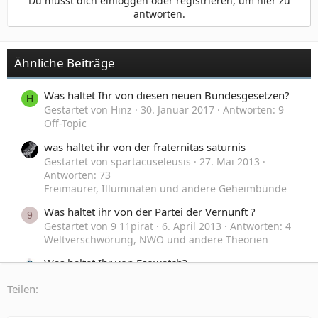
Du musst dich einloggen oder registrieren, um hier zu
antworten.
Ähnliche Beiträge
Was haltet Ihr von diesen neuen Bundesgesetzen?
H
Gestartet von Hinz
30. Januar 2017
Antworten: 9
Off-Topic
was haltet ihr von der fraternitas saturnis
Gestartet von spartacuseleusis
27. Mai 2013
Antworten: 73
Freimaurer, Illuminaten und andere Geheimbünde
Was haltet ihr von der Partei der Vernunft ?
9
Gestartet von 9 11pirat
6. April 2013
Antworten: 4
Weltverschwörung, NWO und andere Theorien
Was haltet Ihr von Esowatch?
Gestartet von Ein wilder Jäger
19. Juni 2010
Teilen:
Antworten: 46
Schulmedizin und Homöopathie