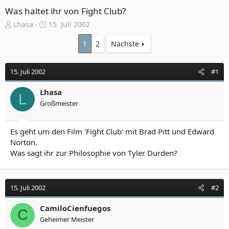
Was haltet ihr von Fight Club?
E
E
Lhasa
15. Juli 2002
r
r
s
s
1
2
Nächste
t
t
e
e
15. Juli 2002
#1
l
l
l
l
e
Lhasa
t
L
r
a
Großmeister
m
Es geht um den Film 'Fight Club' mit Brad Pitt und Edward
Norton.
Was sagt ihr zur Philosophie von Tyler Durden?
15. Juli 2002
#2
CamiloCienfuegos
C
Geheimer Meister