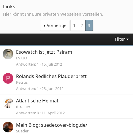
Links
Hier könnt Ihr Eure privaten Webseiten vorstellen.
Vorherige
1
2
3
Filter
Esowatch ist jetzt Psiram
LVX93
Antworten
1
15. Juli 2012
Rolands Redliches Plauderbrett
P
Petrus
Antworten
1
23. Juni 2012
Atlantische Heimat
dtrainer
Antworten
9
11. April 2012
Mein Blog: sueder.over-blog.de/
Sueder