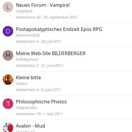
Neues Forum - Vampire!
L
LadyDark
Antworten
42
25. September 2011
Postapokalyptisches Endzeit Epos RPG
D
Desmnond36
Antworten
4
20. Juli 2011
Meine Web-Site BILDERBERGER
H
holidayinsun
Antworten
2
21. Juni 2011
Kleine bitte
Sailess
Antworten
4
8. Juni 2011
Philosophische Photos
T
Telepathetic
Antworten
19
1. Mai 2011
Avalon - Mud
snoopy-42