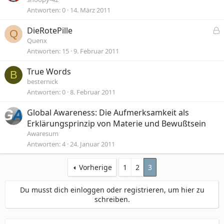
Antworten
0
14. März 2011
DieRotePille
Q
e
Quenx
s
Antworten
15
9. Februar 2011
p
True Words
e
B
besternick
r
Antworten
0
8. Februar 2011
r
t
Global Awareness: Die Aufmerksamkeit als
Erklärungsprinzip von Materie und Bewußtsein
Awaresum
Antworten
4
24. Januar 2011
Vorherige
1
2
3
Du musst dich einloggen oder registrieren, um hier zu
schreiben.