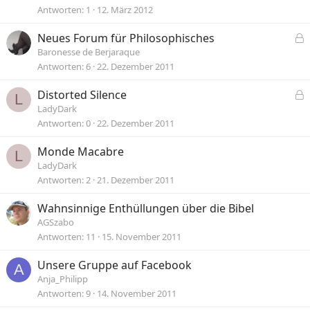
Antworten
1
12. März 2012
Neues Forum für Philosophisches
e
Baronesse de Berjaraque
s
Antworten
6
22. Dezember 2011
p
Distorted Silence
e
L
e
LadyDark
r
s
Antworten
0
22. Dezember 2011
r
p
t
Monde Macabre
e
L
LadyDark
r
Antworten
2
21. Dezember 2011
r
t
Wahnsinnige Enthüllungen über die Bibel
AGSzabo
Antworten
11
15. November 2011
Unsere Gruppe auf Facebook
A
Anja_Philipp
Antworten
9
14. November 2011