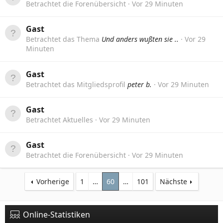
Betrachtet die Forenübersicht
Vor 29 Minuten
Gast
Betrachtet das Thema
Und anders wußten sie ..
Vor 29
Minuten
Gast
Betrachtet das Mitgliedsprofil
peter b.
Vor 29 Minuten
Gast
Betrachtet Aktuelles
Vor 29 Minuten
Gast
Betrachtet die Forenübersicht
Vor 29 Minuten
Vorherige
1
…
60
…
101
Nächste
Online-Statistiken