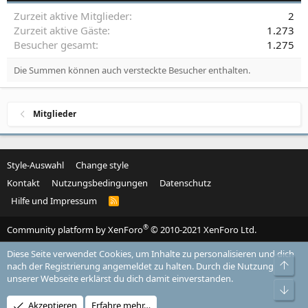
Zurzeit aktive Mitglieder
2
Zurzeit aktive Gäste
1.273
Besucher gesamt
1.275
Die Summen können auch versteckte Besucher enthalten.
Mitglieder
Style-Auswahl
Change style
Kontakt
Nutzungsbedingungen
Datenschutz
Hilfe und Impressum
R
S
S
®
Community platform by XenForo
© 2010-2021 XenForo Ltd.
Diese Seite verwendet Cookies, um Inhalte zu personalisieren und dich
Obe
nach der Registrierung angemeldet zu halten. Durch die Nutzung
unserer Webseite erklärst du dich damit einverstanden.
Unt
Akzeptieren
Erfahre mehr…