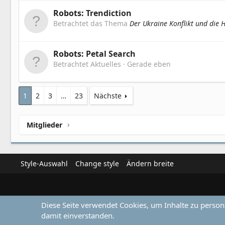
Robots:
Trendiction
Betrachtet das Thema
Der Ukraine Konflikt und die 
Robots:
Petal Search
Betrachtet Aktuelles
Gerade eben
1
2
3
…
23
Nächste
Mitglieder
Style-Auswahl
Change style
Ändern breite
Diese Seite verwendet Cookies, um Inhalte zu person
damit einverstanden.