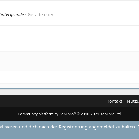
Hintergründe
Gerade eben
Kontakt
Nutz
®
Community platform by XenForo
© 2010-2021 XenForo Ltd.
alisieren und dich nach der Registrierung angemeldet zu halten. 