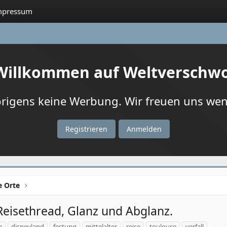
mpressum
 Willkommen auf Weltverschw
igens keine Werbung. Wir freuen uns wenn
Registrieren
Anmelden
e Orte
eisethread, Glanz und Abglanz.
e
disneyland
festung
mittelalter
reise
toulouse
verfall