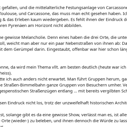
t gefallen, und die mittelalterliche Festungsanlage von Carcasso
, Toulouse, und Carcassone, das muss man echt gesehen haben. Ic
 das Erleben kaum wiedergeben. Es fehlt ihnen der Eindruck der
aren Pyrenäen am Horizont nicht abbilden.
ne gewisse Melancholie. Denn eines haben die drei Orte, die un
zvoll, weicht man aber nur ein paar Nebenstraßen von ihnen ab: Da
mit dem Gerümpel darin. Eingestaubt, offenbar war hier schon 
ne, da wird mein Thema vllt. am besten deutlich (heute war ich
eiss).
 hatte ich auch anders nicht erwartet. Man führt Gruppen herum, ga
ne Straßen-Bimmelbahn ganze Gruppen von Besuchern umher. Ver
spenstischen Straßenzügen entlang ... mit bereits vergilbten Sch
en Eindruck nicht los, trotz der unzweifelhaft historischen Archi
, solange gibt es da eine gewisse Show, verlässt man es, ist all
Orte (wieder-) zu beleben, und ihnen dennoch die Würde zu lassen,
us.