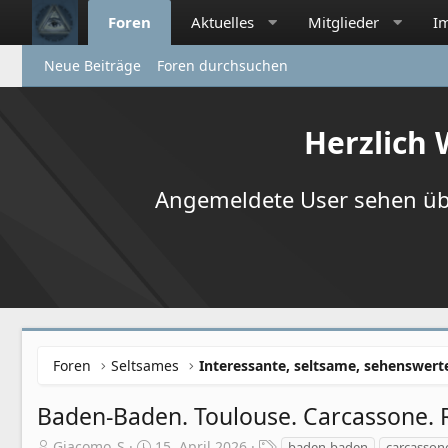
Foren
Aktuelles
Mitglieder
I
Neue Beiträge
Foren durchsuchen
Herzlich
Angemeldete User sehen übr
Foren
Seltsames
Interessante, seltsame, sehenswert
Baden-Baden. Toulouse. Carcassone. R
E
E
S
Giacomo_S
15. April 2026
baden-baden
carcasson