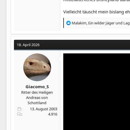
Vielleicht täuscht mein bislang 
R
Malakim
,
Ein wilder Jäger
und
Lag
e
a
k
t
18. April 2026
i
o
n
e
n
:
Giacomo_S
Ritter des Heiligen
Andreas von
Schottland
13. August 2003
4.916