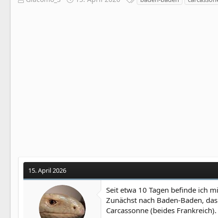
r
r
c
s
s
h
t
t
l
e
e
a
l
l
g
l
l
w
e
t
o
r
a
r
m
t
e
15. April 2026
Seit etwa 10 Tagen befinde ich mi
Zunächst nach Baden-Baden, das ha
Carcassonne (beides Frankreich).