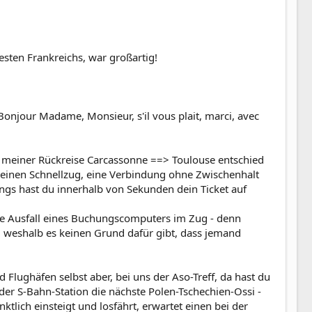
esten Frankreichs, war großartig!
 Bonjour Madame, Monsieur, s'il vous plait, marci, avec
ei meiner Rückreise Carcassonne ==> Toulouse entschied
 einen Schnellzug, eine Verbindung ohne Zwischenhalt
ngs hast du innerhalb von Sekunden dein Ticket auf
ohne Ausfall eines Buchungscomputers im Zug - denn
en, weshalb es keinen Grund dafür gibt, dass jemand
lughäfen selbst aber, bei uns der Aso-Treff, da hast du
r S-Bahn-Station die nächste Polen-Tschechien-Ossi -
lich einsteigt und losfährt, erwartet einen bei der