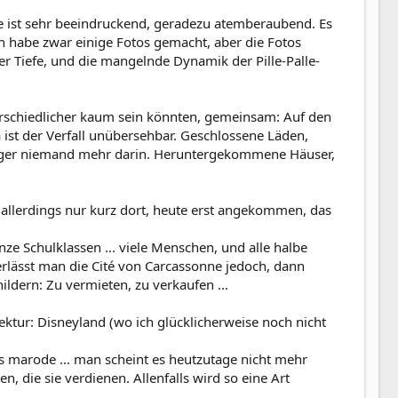
ne ist sehr beeindruckend, geradezu atemberaubend. Es
h habe zwar einige Fotos gemacht, aber die Fotos
 Tiefe, und die mangelnde Dynamik der Pille-Palle-
terschiedlicher kaum sein könnten, gemeinsam: Auf den
 ist der Verfall unübersehbar. Geschlossene Läden,
länger niemand mehr darin. Heruntergekommene Häuser,
 allerdings nur kurz dort, heute erst angekommen, das
nze Schulklassen ... viele Menschen, und alle halbe
lässt man die Cité von Carcassonne jedoch, dann
ildern: Zu vermieten, zu verkaufen ...
tektur: Disneyland (wo ich glücklicherweise noch nicht
es marode ... man scheint es heutzutage nicht mehr
 die sie verdienen. Allenfalls wird so eine Art