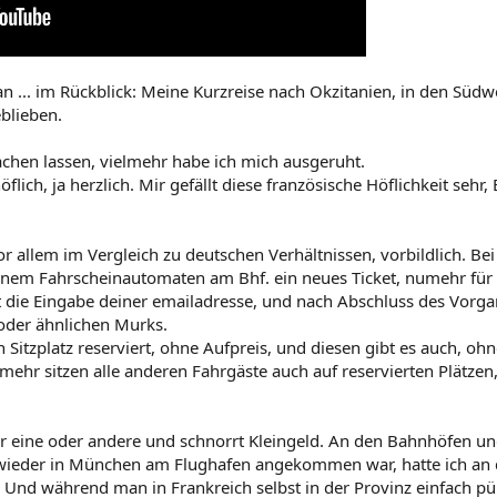
n ... im Rückblick: Meine Kurzreise nach Okzitanien, in den Südw
eblieben.
rachen lassen, vielmehr habe ich mich ausgeruht.
lich, ja herzlich. Mir gefällt diese französische Höflichkeit sehr,
or allem im Vergleich zu deutschen Verhältnissen, vorbildlich. B
inem Fahrscheinautomaten am Bhf. ein neues Ticket, numehr für
 die Eingabe deiner emailadresse, und nach Abschluss des Vorga
der ähnlichen Murks.
n Sitzplatz reserviert, ohne Aufpreis, und diesen gibt es auch, 
Vielmehr sitzen alle anderen Fahrgäste auch auf reservierten Plätz
 eine oder andere und schnorrt Kleingeld. An den Bahnhöfen und F
wieder in München am Flughafen angekommen war, hatte ich an de
Und während man in Frankreich selbst in der Provinz einfach pünkt