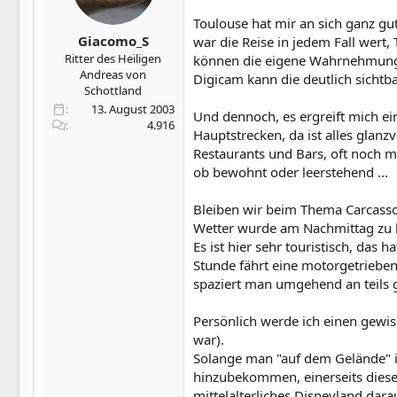
Toulouse hat mir an sich ganz gu
Giacomo_S
war die Reise in jedem Fall wert
Ritter des Heiligen
können die eigene Wahrnehmung &
Andreas von
Digicam kann die deutlich sichtb
Schottland
13. August 2003
Und dennoch, es ergreift mich ei
4.916
Hauptstrecken, da ist alles glan
Restaurants und Bars, oft noch 
ob bewohnt oder leerstehend ...
Bleiben wir beim Thema Carcasson
Wetter wurde am Nachmittag zu h
Es ist hier sehr touristisch, das
Stunde fährt eine motorgetriebe
spaziert man umgehend an teils ge
Persönlich werde ich einen gewiss
war).
Solange man "auf dem Gelände" ist
hinzubekommen, einerseits diese 
mittelalterliches Disneyland dara