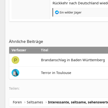
Rückkehr nach Deutschland wieder 
R
Ein wilder Jäger
e
a
k
t
i
o
Ähnliche Beiträge
n
e
Verfasser
Titel
n
:
Brandanschlag in Baden Württemberg
P
Terror in Toulouse
Teilen:
Foren
Seltsames
Interessante, seltsame, sehenswert