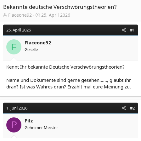
Bekannte deutsche Verschwörungstheorien?
E
E
Flaceone92
25. April 2026
r
r
s
s
25. April 2026
#1
t
t
e
e
Flaceone92
l
l
F
Geselle
l
l
e
t
r
a
Kennt Ihr bekannte Deutsche Verschwörungstheorien?
m
Name und Dokumente sind gerne gesehen......, glaubt Ihr
dran? Ist was Wahres dran? Erzählt mal eure Meinung zu.
1. Juni 2026
#2
Pilz
P
Geheimer Meister