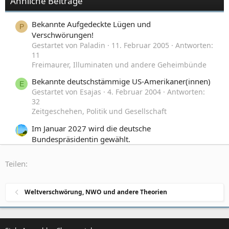
Ähnliche Beiträge
Bekannte Aufgedeckte Lügen und
P
Verschwörungen!
Gestartet von Paladin
11. Februar 2005
Antworten:
11
Freimaurer, Illuminaten und andere Geheimbünde
Bekannte deutschstämmige US-Amerikaner(innen)
E
Gestartet von Esajas
4. Februar 2004
Antworten:
32
Zeitgeschehen, Politik und Gesellschaft
Im Januar 2027 wird die deutsche
Bundespräsidentin gewählt.
Gestartet von Manesse
17. März 2026
Antworten:
17
Teilen:
Zeitgeschehen, Politik und Gesellschaft
Neue Deutsche Terrorwelle
L
Weltverschwörung, NWO und andere Theorien
Gestartet von Lagavulin
3. März 2025
Antworten: 7
Zeitgeschehen, Politik und Gesellschaft