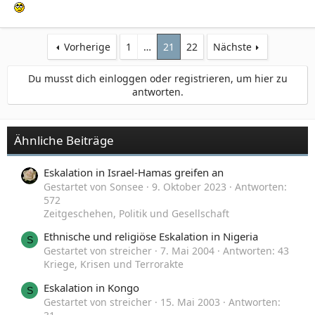
Vorherige
1
…
21
22
Nächste
Du musst dich einloggen oder registrieren, um hier zu
antworten.
Ähnliche Beiträge
Eskalation in Israel-Hamas greifen an
Gestartet von Sonsee
9. Oktober 2023
Antworten:
572
Zeitgeschehen, Politik und Gesellschaft
Ethnische und religiöse Eskalation in Nigeria
S
Gestartet von streicher
7. Mai 2004
Antworten: 43
Kriege, Krisen und Terrorakte
Eskalation in Kongo
S
Gestartet von streicher
15. Mai 2003
Antworten: