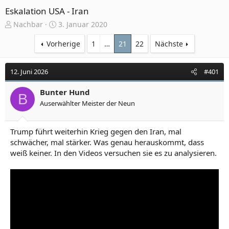
Eskalation USA - Iran
E
E
Nachbar
3. Januar 2020
r
r
s
s
Vorherige
1
…
21
22
Nächste
t
t
e
e
12. Juni 2026
#401
l
l
l
l
e
Bunter Hund
t
B
r
a
Auserwählter Meister der Neun
m
Trump führt weiterhin Krieg gegen den Iran, mal
schwächer, mal stärker. Was genau herauskommt, dass
weiß keiner. In den Videos versuchen sie es zu analysieren.