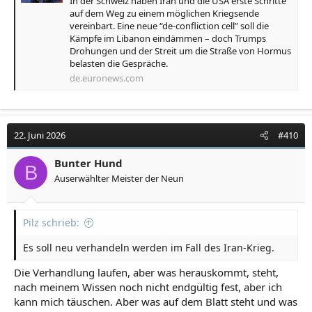
In der Schweiz haben Iran und die USA erste Schritte
auf dem Weg zu einem möglichen Kriegsende
vereinbart. Eine neue “de-confliction cell” soll die
Kämpfe im Libanon eindämmen – doch Trumps
Drohungen und der Streit um die Straße von Hormus
belasten die Gespräche.
de.euronews.com
22. Juni 2026
#410
Bunter Hund
B
Auserwählter Meister der Neun
Pilz schrieb:
Es soll neu verhandeln werden im Fall des Iran-Krieg.
Die Verhandlung laufen, aber was herauskommt, steht,
nach meinem Wissen noch nicht endgültig fest, aber ich
kann mich täuschen. Aber was auf dem Blatt steht und was