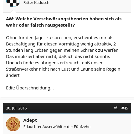
Ritter Kadosch
e
n
:
AW: Welche Verschwörungstheorien haben sich als
wahr oder falsch rausgestellt?
Ohne für den Jäger zu sprechen, erscheint es mir als
Beschäftigung für diesen Vormittag wenig attraktiv, 2
Stunden lang Erbsen gegen meinen Schrank zu werfen.
Das impliziert aber nicht, daß ich das nicht könnte.
Und ich finde es übrigens erfreulich, daß unser
Straßenverkehr nicht nach Lust und Laune seine Regeln
ändert.
Edit: Überschneidung...
30. Juli 2016
#45
Adept
Erlauchter Auserwählter der Fünfzehn