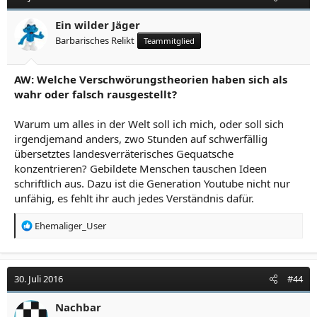
Ein wilder Jäger
Barbarisches Relikt
Teammitglied
AW: Welche Verschwörungstheorien haben sich als
wahr oder falsch rausgestellt?
Warum um alles in der Welt soll ich mich, oder soll sich
irgendjemand anders, zwo Stunden auf schwerfällig
übersetztes landesverräterisches Gequatsche
konzentrieren? Gebildete Menschen tauschen Ideen
schriftlich aus. Dazu ist die Generation Youtube nicht nur
unfähig, es fehlt ihr auch jedes Verständnis dafür.
R
Ehemaliger_User
e
a
k
t
30. Juli 2016
#44
i
o
Nachbar
n