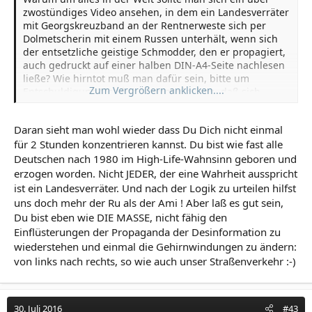
zwostündiges Video ansehen, in dem ein Landesverräter
mit Georgskreuzband an der Rentnerweste sich per
Dolmetscherin mit einem Russen unterhält, wenn sich
der entsetzliche geistige Schmodder, den er propagiert,
auch gedruckt auf einer halben DIN-A4-Seite nachlesen
ließe? Wie hirntot muß man dafür sein, bitte um
Zum Vergrößern anklicken....
Entschuldigung? Ich kann kaum glauben, daß sich
irgendjemand jemals diese Sülze in voller Länge
angehört hat. Und ja, ich schreibe es noch einmal:
Daran sieht man wohl wieder dass Du Dich nicht einmal
Landesverräter! Putinfreund! Russenknecht! Reißt ihm
für 2 Stunden konzentrieren kannst. Du bist wie fast alle
sein schwarzorangefarbenes Bändchen ab und setzt ihn
vor einen Fernseher, damit er sich den Tatort ansehen
Deutschen nach 1980 im High-Life-Wahnsinn geboren und
kann!
erzogen worden. Nicht JEDER, der eine Wahrheit ausspricht
ist ein Landesverräter. Und nach der Logik zu urteilen hilfst
uns doch mehr der Ru als der Ami ! Aber laß es gut sein,
Du bist eben wie DIE MASSE, nicht fähig den
Einflüsterungen der Propaganda der Desinformation zu
wiederstehen und einmal die Gehirnwindungen zu ändern:
von links nach rechts, so wie auch unser Straßenverkehr :-)
30. Juli 2016
#43