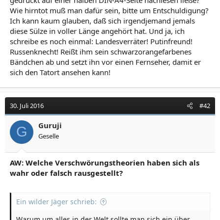
Wie hirntot muß man dafür sein, bitte um Entschuldigung?
Ich kann kaum glauben, daß sich irgendjemand jemals
diese Sülze in voller Länge angehört hat. Und ja, ich
schreibe es noch einmal: Landesverräter! Putinfreund!
Russenknecht! Reißt ihm sein schwarzorangefarbenes
Bändchen ab und setzt ihn vor einen Fernseher, damit er
sich den Tatort ansehen kann!
30. Juli 2016
#42
Guruji
G
Geselle
AW: Welche Verschwörungstheorien haben sich als
wahr oder falsch rausgestellt?
Ein wilder Jäger schrieb:
Warum um alles in der Welt sollte man sich ein über