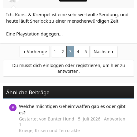
Ich. Kunst & Krempel ist eine sehr wertvolle Sendung, und
heute läuft Sherlock zu einer menschenwürdigen Zeit.
Eine Playstation dagegen...
Vorherige
1
2
3
4
5
Nächste
Du musst dich einloggen oder registrieren, um hier zu
antworten.
Ähnliche Beiträge
Welche mächtigen Geheimwaffen gab es oder gibt
B
es?
Gestartet von Bunter Hund
5. Juli 2026
Antworten:
1
Kriege, Krisen und Terrorakte