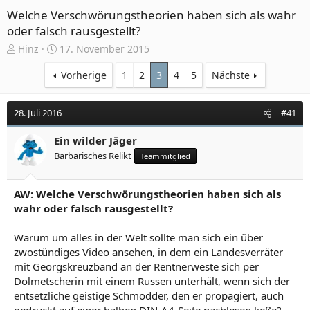
Welche Verschwörungstheorien haben sich als wahr
oder falsch rausgestellt?
E
E
Hinz
17. November 2015
r
r
s
s
Vorherige
1
2
3
4
5
Nächste
t
t
e
e
28. Juli 2016
#41
l
l
l
l
e
Ein wilder Jäger
t
r
a
Barbarisches Relikt
Teammitglied
m
AW: Welche Verschwörungstheorien haben sich als
wahr oder falsch rausgestellt?
Warum um alles in der Welt sollte man sich ein über
zwostündiges Video ansehen, in dem ein Landesverräter
mit Georgskreuzband an der Rentnerweste sich per
Dolmetscherin mit einem Russen unterhält, wenn sich der
entsetzliche geistige Schmodder, den er propagiert, auch
gedruckt auf einer halben DIN-A4-Seite nachlesen ließe?