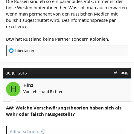
Die Russen sind eh so ein paranoides Volk, immer ist der
böse Westen hinter ihnen her. Was soll man auch erwarten
wenn man permanent von den russischen Medien mit
bullshit zugeschüttet wird. Desinfomationspresse par
excellence.
Btw hat Russland keine Partner sondern Kolonien.
R
Libertarian
e
a
k
t
30. Juli 2016
#46
i
o
Hinz
H
n
Vorsteher und Richter
e
n
:
AW: Welche Verschwörungstheorien haben sich als
wahr oder falsch rausgestellt?
Adept schrieb: