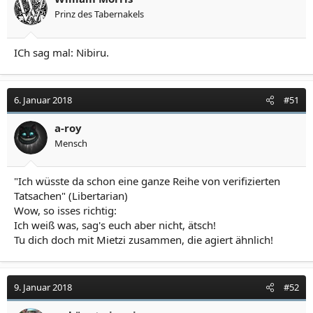
n
Prinz des Tabernakels
e
n
:
ICh sag mal: Nibiru.
6. Januar 2018
#51
a-roy
Mensch
"Ich wüsste da schon eine ganze Reihe von verifizierten
Tatsachen" (Libertarian)
Wow, so isses richtig:
Ich weiß was, sag's euch aber nicht, ätsch!
Tu dich doch mit Mietzi zusammen, die agiert ähnlich!
9. Januar 2018
#52