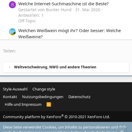
Welche Internet-Suchmaschine ist die Beste?
B
Gestartet von Bunter Hund
31. Mai 2026
Antworten: 1
Off-Topic
Welchen Weißwein mögt ihr? Oder besser: Welche
Weißweine?
Gestartet von Manesse
23. Februar 2026
Antworten: 4
Teilen:
Off-Topic
Welche Software ist die beste, um KI-Videos zu
B
Weltverschwörung, NWO und andere Theorien
erkennen?
Gestartet von Bunter Hund
12. Oktober 2025
Antworten: 5
Off-Topic
Style-Auswahl
Change style
Kontakt
Nutzungsbedingungen
Datenschutz
Hilfe und Impressum
R
S
S
®
Community platform by XenForo
© 2010-2021 XenForo Ltd.
Diese Seite verwendet Cookies, um Inhalte zu personalisieren und dich
Obe