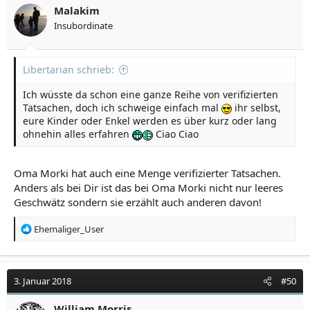
Malakim
Insubordinate
Libertarian schrieb:
Ich wüsste da schon eine ganze Reihe von verifizierten
Tatsachen, doch ich schweige einfach mal
ihr selbst,
eure Kinder oder Enkel werden es über kurz oder lang
ohnehin alles erfahren
Ciao Ciao
Oma Morki hat auch eine Menge verifizierter Tatsachen.
Anders als bei Dir ist das bei Oma Morki nicht nur leeres
Geschwätz sondern sie erzählt auch anderen davon!
R
Ehemaliger_User
e
a
k
t
3. Januar 2018
#50
i
o
William Morris