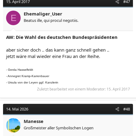
15. April 2017
#47
Ehemaliger_User
E
Beatus ille, qui procul negotiis.
AW: Die Wahl des deutschen Bundespräsidenten
aber sicher doch .. das kann ganz schnell gehen ..
jetzt wäre mal wieder eine Frau an der Reihe.
- Gerda Hasselfeldt
- Annegret Kramp-Karrenbauer
- Ursula von der Leyen ggf. Kanzlerin
Zuletzt bearbeitet von einem Moderator:
15. April 2017
14. Mai 2026
#48
Manesse
Großmeister aller Symbolischen Logen