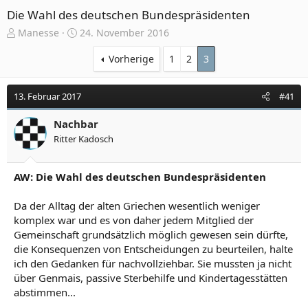
Die Wahl des deutschen Bundespräsidenten
E
E
Manesse
24. November 2016
r
r
s
s
Vorherige
1
2
3
t
t
e
e
13. Februar 2017
#41
l
l
l
l
e
Nachbar
t
r
a
Ritter Kadosch
m
AW: Die Wahl des deutschen Bundespräsidenten
Da der Alltag der alten Griechen wesentlich weniger
komplex war und es von daher jedem Mitglied der
Gemeinschaft grundsätzlich möglich gewesen sein dürfte,
die Konsequenzen von Entscheidungen zu beurteilen, halte
ich den Gedanken für nachvollziehbar. Sie mussten ja nicht
über Genmais, passive Sterbehilfe und Kindertagesstätten
abstimmen...