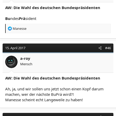
AW: Die Wahl des deutschen Bundespräsidenten
Bu
ndes
Prä
sident
R
Manesse
e
a
k
t
15. April 2017
#46
i
o
a-roy
n
Mensch
e
n
:
AW: Die Wahl des deutschen Bundespräsidenten
Ah, ja, und wir sollen uns jetzt schon einen Kopf darum
machen, wer der nächste BuPrä wird?!
Manesse scheint echt Langeweile zu haben!