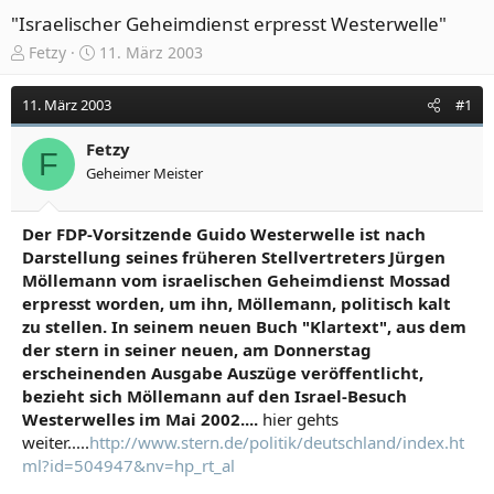
"Israelischer Geheimdienst erpresst Westerwelle"
E
E
Fetzy
11. März 2003
r
r
s
s
11. März 2003
#1
t
t
e
e
Fetzy
l
l
F
Geheimer Meister
l
l
e
t
r
a
Der FDP-Vorsitzende Guido Westerwelle ist nach
m
Darstellung seines früheren Stellvertreters Jürgen
Möllemann vom israelischen Geheimdienst Mossad
erpresst worden, um ihn, Möllemann, politisch kalt
zu stellen. In seinem neuen Buch "Klartext", aus dem
der stern in seiner neuen, am Donnerstag
erscheinenden Ausgabe Auszüge veröffentlicht,
bezieht sich Möllemann auf den Israel-Besuch
Westerwelles im Mai 2002....
hier gehts
weiter.....
http://www.stern.de/politik/deutschland/index.ht
ml?id=504947&nv=hp_rt_al