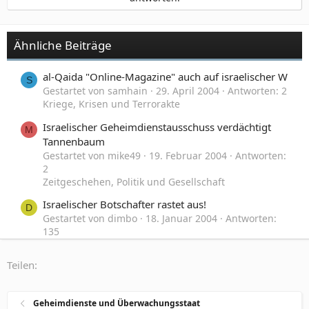
Ähnliche Beiträge
al-Qaida "Online-Magazine" auch auf israelischer W
S
Gestartet von samhain
29. April 2004
Antworten: 2
Kriege, Krisen und Terrorakte
Israelischer Geheimdienstausschuss verdächtigt
M
Tannenbaum
Gestartet von mike49
19. Februar 2004
Antworten:
2
Zeitgeschehen, Politik und Gesellschaft
Israelischer Botschafter rastet aus!
D
Gestartet von dimbo
18. Januar 2004
Antworten:
135
Zeitgeschehen, Politik und Gesellschaft
Teilen:
Gang-Stalking: Verfolgung durch kriminell-
terroristische Geheimdienst-Banden mit Energie-
und Neurowaffen
Geheimdienste und Überwachungsstaat