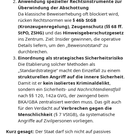
Anwendung spezieller Rechtsinstrumente zur
Überwindung der Abschottung
Da klassische Beweiserhebung oft blockiert wird,
rücken Rechtsnormen wie
§ 46b StGB
(Kronzeugenregelung)
,
Zeugenschutz (§§ 68 ff.
StPO, ZSHG)
und das
Hinweisgeberschutzgesetz
ins Zentrum. Ziel: Insider gewinnen, die operative
Details liefern, um den „Beweisnotstand“ zu
durchbrechen.
Einordnung als strategisches Sicherheitsrisiko
Die Etablierung solcher Methoden als
„Standardstrategie“ macht den Einzelfall zu einem
strukturellen Angriff auf die innere Sicherheit
.
Damit ist er
kein isoliertes Kriminaldelikt
,
sondern ein
Sicherheits- und Nachrichtendienstfall
nach §§ 120, 142a GVG, der zwingend beim
BKA/GBA zentralisiert werden muss. Das gilt auch
für den Verdacht auf
Verbrechen gegen die
Menschlichkeit
(§ 7 VStGB), da systematische
Angriffe auf Zivilpersonen vorliegen.
Kurz gesagt:
Der Staat darf sich nicht auf passives