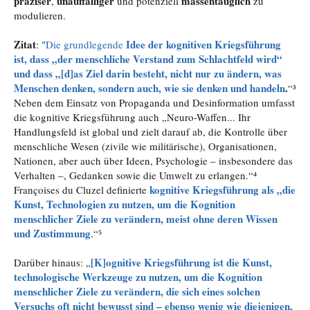
präziser
unauffälliger
massentauglich
,
und potenziell
zu
modulieren.
Zitat
Idee der kognitiven Kriegsführung
: "
Die grundlegende
ist, dass
„der menschliche Verstand zum Schlachtfeld wird“
und dass „[d]as Ziel darin besteht, nicht nur zu ändern, was
Menschen denken, sondern auch, wie sie denken und handeln
.
“³
Neben dem Einsatz von Propaganda und Desinformation umfasst
die kognitive Kriegsführung auch „Neuro-Waffen... Ihr
Handlungsfeld ist global und zielt darauf ab, die Kontrolle über
menschliche Wesen (zivile wie militärische), Organisationen,
Nationen, aber auch über Ideen, Psychologie – insbesondere das
Verhalten –, Gedanken sowie die Umwelt zu erlangen.“⁴
kognitive Kriegsführung als „die
Françoises du Cluzel definierte
Kunst, Technologien zu nutzen, um die Kognition
menschlicher Ziele zu verändern, meist ohne deren Wissen
und Zustimmung
.“⁵
[K]ognitive Kriegsführung ist die Kunst,
Darüber hinaus: „
technologische Werkzeuge zu nutzen, um die Kognition
menschlicher Ziele zu verändern, die sich eines solchen
Versuchs oft nicht bewusst sind – ebenso wenig wie diejenigen,