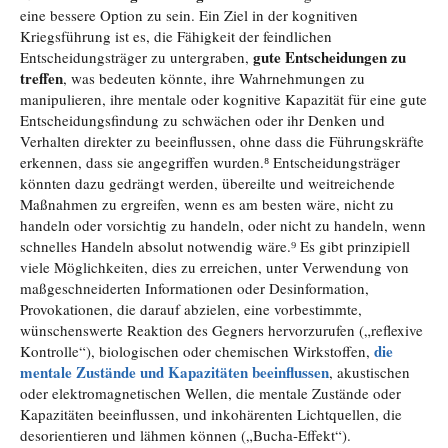
eine bessere Option zu sein. Ein Ziel in der kognitiven
Kriegsführung ist es, die Fähigkeit der feindlichen
gute Entscheidungen zu
Entscheidungsträger zu untergraben,
treffen
, was bedeuten könnte, ihre Wahrnehmungen zu
manipulieren, ihre mentale oder kognitive Kapazität für eine gute
Entscheidungsfindung zu schwächen oder ihr Denken und
Verhalten direkter zu beeinflussen, ohne dass die Führungskräfte
erkennen, dass sie angegriffen wurden.⁸ Entscheidungsträger
könnten dazu gedrängt werden, übereilte und weitreichende
Maßnahmen zu ergreifen, wenn es am besten wäre, nicht zu
handeln oder vorsichtig zu handeln, oder nicht zu handeln, wenn
schnelles Handeln absolut notwendig wäre.⁹ Es gibt prinzipiell
viele Möglichkeiten, dies zu erreichen, unter Verwendung von
maßgeschneiderten Informationen oder Desinformation,
Provokationen, die darauf abzielen, eine vorbestimmte,
wünschenswerte Reaktion des Gegners hervorzurufen („reflexive
die
Kontrolle“), biologischen oder chemischen Wirkstoffen,
mentale Zustände und Kapazitäten beeinflussen
, akustischen
oder elektromagnetischen Wellen, die mentale Zustände oder
Kapazitäten beeinflussen, und inkohärenten Lichtquellen, die
desorientieren und lähmen können („Bucha-Effekt“).