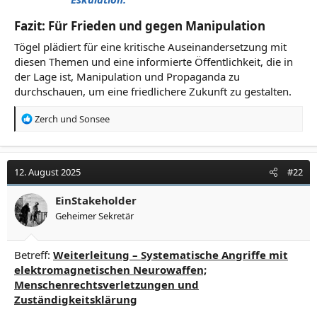
Fazit: Für Frieden und gegen Manipulation
Tögel plädiert für eine kritische Auseinandersetzung mit
diesen Themen und eine informierte Öffentlichkeit, die in
der Lage ist, Manipulation und Propaganda zu
durchschauen, um eine friedlichere Zukunft zu gestalten.
R
Zerch
und
Sonsee
e
a
k
t
12. August 2025
#22
i
o
EinStakeholder
n
Geheimer Sekretär
e
n
:
Betreff:
Weiterleitung – Systematische Angriffe mit
elektromagnetischen Neurowaffen;
Menschenrechtsverletzungen und
Zuständigkeitsklärung