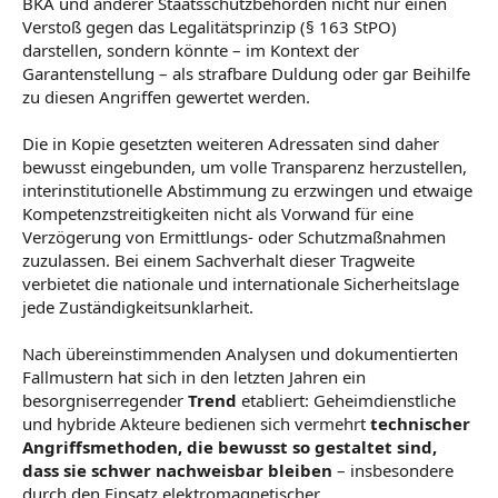
BKA und anderer Staatsschutzbehörden nicht nur einen
Verstoß gegen das Legalitätsprinzip (§ 163 StPO)
darstellen, sondern könnte – im Kontext der
Garantenstellung – als strafbare Duldung oder gar Beihilfe
zu diesen Angriffen gewertet werden.
Die in Kopie gesetzten weiteren Adressaten sind daher
bewusst eingebunden, um volle Transparenz herzustellen,
interinstitutionelle Abstimmung zu erzwingen und etwaige
Kompetenzstreitigkeiten nicht als Vorwand für eine
Verzögerung von Ermittlungs- oder Schutzmaßnahmen
zuzulassen. Bei einem Sachverhalt dieser Tragweite
verbietet die nationale und internationale Sicherheitslage
jede Zuständigkeitsunklarheit.
Nach übereinstimmenden Analysen und dokumentierten
Fallmustern hat sich in den letzten Jahren ein
besorgniserregender
Trend
etabliert: Geheimdienstliche
und hybride Akteure bedienen sich vermehrt
technischer
Angriffsmethoden, die bewusst so gestaltet sind,
dass sie schwer nachweisbar bleiben
– insbesondere
durch den Einsatz elektromagnetischer,