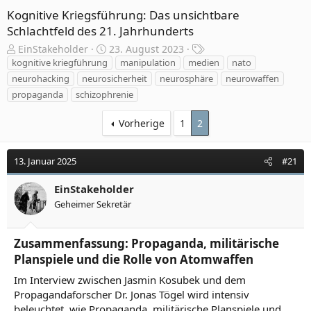
Kognitive Kriegsführung: Das unsichtbare
Schlachtfeld des 21. Jahrhunderts
E
E
S
EinStakeholder
23. August 2023
r
r
c
kognitive kriegführung
manipulation
medien
nato
s
s
h
neurohacking
neurosicherheit
neurosphäre
neurowaffen
t
t
l
propaganda
schizophrenie
e
e
a
l
l
g
Vorherige
1
2
l
l
w
e
t
o
r
a
r
13. Januar 2025
#21
m
t
e
EinStakeholder
Geheimer Sekretär
Zusammenfassung: Propaganda, militärische
Planspiele und die Rolle von Atomwaffen
Im Interview zwischen Jasmin Kosubek und dem
Propagandaforscher Dr. Jonas Tögel wird intensiv
beleuchtet, wie Propaganda, militärische Planspiele und