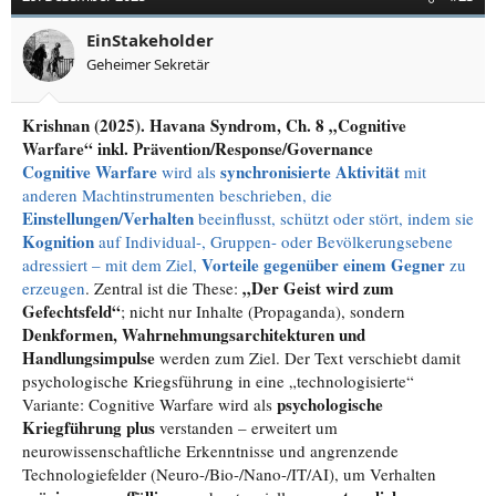
EinStakeholder
Geheimer Sekretär
Krishnan (2025). Havana Syndrom, Ch. 8 „Cognitive
Warfare“ inkl. Prävention/Response/Governance
Cognitive Warfare
synchronisierte Aktivität
wird als
mit
anderen Machtinstrumenten beschrieben, die
Einstellungen/Verhalten
beeinflusst, schützt oder stört, indem sie
Kognition
auf Individual-, Gruppen- oder Bevölkerungsebene
Vorteile gegenüber einem Gegner
adressiert – mit dem Ziel,
zu
„Der Geist wird zum
erzeugen
. Zentral ist die These:
Gefechtsfeld“
; nicht nur Inhalte (Propaganda), sondern
Denkformen, Wahrnehmungsarchitekturen und
Handlungsimpulse
werden zum Ziel. Der Text verschiebt damit
psychologische Kriegsführung in eine „technologisierte“
psychologische
Variante: Cognitive Warfare wird als
Kriegführung plus
verstanden – erweitert um
neurowissenschaftliche Erkenntnisse und angrenzende
Technologiefelder (Neuro-/Bio-/Nano-/IT/AI), um Verhalten