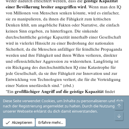
geistige Kapazität
weiter dadurch erleichtert werden, dass die
einer Bevölkerung breiter angegriffen wird
. Wenn man den IQ
von Millionen von Menschen senken könnte, wird es einfacher,
sie zu manipulieren, da ihnen die Fähigkeit zum kritischen
Denken fehlt, um angebliche Fakten oder Narrative, die einfach
keinen Sinn ergeben, zu hinterfragen. Die sinkende
durchschnittliche geistige Kapazität innerhalb einer Gesellschaft
wird in vielerlei Hinsicht zu einer Bedrohung der nationalen
Sicherheit, da die Menschen anfälliger für feindliche Propaganda
werden und ihre Fähigkeit und ihren Willen verlieren, direkter
und offensichtlicher Aggression zu widerstehen. Langfristig ist
ein Rückgang des durchschnittlichen IQ eine Katastrophe für
jede Gesellschaft, da sie ihre Fähigkeit zur Innovation und zur
Entwicklung von Technologien verliert, die für die Verteidigung
einer Nation unerlässlich sind." (ebd.)
großflächiger Angriff auf die geistige Kapazität
"Ein
findet
möglicherweise bereits in westlichen Gesellschaften statt, da die
Diese Seite verwendet Cookies, um Inhalte zu personalisieren und dich
IQ-Werte in den letzten Jahrzehnten signifikant gesunken sind,
Obe
nach der Registrierung angemeldet zu halten. Durch die Nutzung
ohne dass es eine plausible Erklärung dafür gäbe.¹⁷ [...]
unserer Webseite erklärst du dich damit einverstanden.
Die Situation scheint sich seit Beginn der Pandemie im Jahr 2020
Unt
noch verschlechtert zu haben. Eine Studie des
New England
Akzeptieren
Erfahre mehr…
Journal of Medicine
mit 800.000 Erwachsenen in England