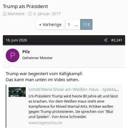
Trump als Präsident
E
E
Manesse
3. Januar 2017
r
r
s
s
Vorherige
1
…
113
t
t
e
e
16. Juni 2026
#2.241
l
l
l
l
e
Pilz
t
P
r
a
Geheimer Meister
m
Trump war begeistert vom Käfigkampf.
Das kann man unten im Video sehen.
Umstrittene Show am Weißen Haus - Spektakel, Politik und Symbolik
US-Präsident Trump wird heute 80 Jahre alt und lässt
es krachen. Vor dem Weißen Haus steht eine
Kampfarena für Mixed Martial Arts. Kritiker wollen
gegen Trump protestieren. Sie sprechen von "Blut
und Spielen". Von Anne Schneider.
www.tagesschau.de