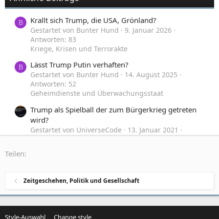
Krallt sich Trump, die USA, Grönland?
B
Gestartet von Bunter Hund
9. Januar 2026
Antworten: 83
Kriege, Krisen und Terrorakte
Lässt Trump Putin verhaften?
B
Gestartet von Bunter Hund
14. August 2025
Antworten: 52
Geheimdienste und Überwachungsstaat
Trump als Spielball der zum Bürgerkrieg getreten
wird?
Gestartet von UniverseCode
13. Januar 2021
Antworten: 2
Zeitgeschehen, Politik und Gesellschaft
Teilen:
ARNOLD SCHWARZENEGGER hat Trump einiges
gesagt
Zeitgeschehen, Politik und Gesellschaft
Gestartet von die Kriegerin
31. Dezember 2019
Antworten: 4
Zeitgeschehen, Politik und Gesellschaft
Style-Auswahl
Change style