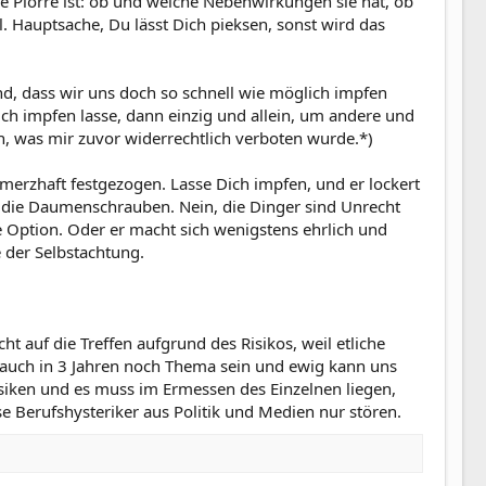
ine Plörre ist: ob und welche Nebenwirkungen sie hat, ob
. Hauptsache, Du lässt Dich pieksen, sonst wird das
and, dass wir uns doch so schnell wie möglich impfen
ich impfen lasse, dann einzig und allein, um andere und
, was mir zuvor widerrechtlich verboten wurde.*)
erzhaft festgezogen. Lasse Dich impfen, und er lockert
t die Daumenschrauben. Nein, die Dinger sind Unrecht
 Option. Oder er macht sich wenigstens ehrlich und
e der Selbstachtung.
t auf die Treffen aufgrund des Risikos, weil etliche
d auch in 3 Jahren noch Thema sein und ewig kann uns
isiken und es muss im Ermessen des Einzelnen liegen,
e Berufshysteriker aus Politik und Medien nur stören.