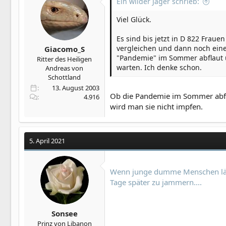
Ein wilder Jäger schrieb:
n
e
Viel Glück.
n
:
Es sind bis jetzt in D 822 Frau
vergleichen und dann noch eine 
Giacomo_S
"Pandemie" im Sommer abflaut u
Ritter des Heiligen
warten. Ich denke schon.
Andreas von
Schottland
13. August 2003
Ob die Pandemie im Sommer abfl
4.916
wird man sie nicht impfen.
5. April 2021
Wenn junge dumme Menschen läste
Tage später zu jammern....
Sonsee
Prinz von Libanon