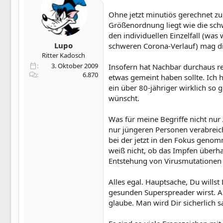
Ohne jetzt minutiös gerechnet zu
Größenordnung liegt wie die sc
den individuellen Einzelfall (was
Lupo
schweren Corona-Verlauf) mag di
Ritter Kadosch
3. Oktober 2009
Insofern hat Nachbar durchaus re
6.870
etwas gemeint haben sollte. Ich 
ein über 80-jähriger wirklich so 
wünscht.
Was für meine Begriffe nicht nur
nur jüngeren Personen verabreich
bei der jetzt in den Fokus geno
weiß nicht, ob das Impfen überha
Entstehung von Virusmutationen n
Alles egal. Hauptsache, Du willst
gesunden Superspreader wirst. Ab
glaube. Man wird Dir sicherlich s