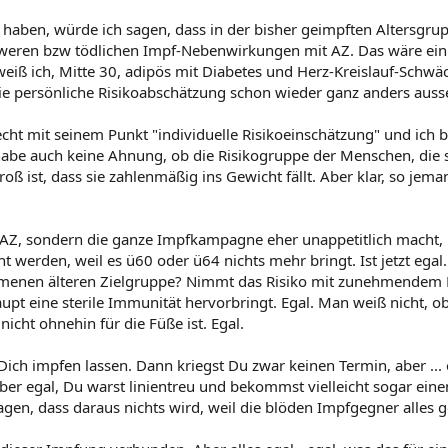
 haben, würde ich sagen, dass in der bisher geimpften Altersgrup
hweren bzw tödlichen Impf-Nebenwirkungen mit AZ. Das wäre ei
 weiß ich, Mitte 30, adipös mit Diabetes und Herz-Kreislauf-Schwä
e persönliche Risikoabschätzung schon wieder ganz anders auss
cht mit seinem Punkt "individuelle Risikoeinschätzung" und ich b
habe auch keine Ahnung, ob die Risikogruppe der Menschen, die s
groß ist, dass sie zahlenmäßig ins Gewicht fällt. Aber klar, so jem
 AZ, sondern die ganze Impfkampagne eher unappetitlich macht, is
t werden, weil es ü60 oder ü64 nichts mehr bringt. Ist jetzt ega
mmenen älteren Zielgruppe? Nimmt das Risiko mit zunehmendem L
upt eine sterile Immunität hervorbringt. Egal. Man weiß nicht, o
icht ohnehin für die Füße ist. Egal.
 Dich impfen lassen. Dann kriegst Du zwar keinen Termin, aber ..
er egal, Du warst linientreu und bekommst vielleicht sogar einen
agen, dass daraus nichts wird, weil die blöden Impfgegner alles 