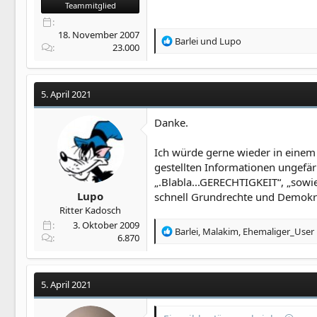
Teammitglied
18. November 2007
R
Barlei
und
Lupo
23.000
e
a
k
t
5. April 2021
i
o
Danke.
n
e
Ich würde gerne wieder in einem
n
gestellten Informationen ungefä
:
„.Blabla...GERECHTIGKEIT“, „sow
Lupo
schnell Grundrechte und Demokr
Ritter Kadosch
3. Oktober 2009
R
Barlei
,
Malakim
,
Ehemaliger_User
6.870
e
a
k
t
5. April 2021
i
o