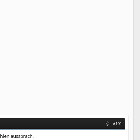
#101
hlen aussprach.