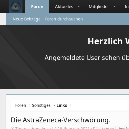
Foren
Aktuelles
Mitglieder
I
Neue Beiträge
Foren durchsuchen
Herzlich
Angemeldete User sehen übr
Foren
Sonstiges
Links
Die AstraZeneca-Verschwörung.
E
E
S
Thomas Homilius
26. Februar 2021
corona
impfs