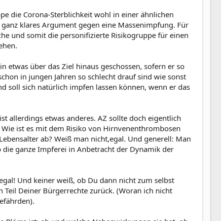
pe die Corona-Sterblichkeit wohl in einer ähnlichen
n ganz klares Argument gegen eine Massenimpfung. Für
che und somit die personifizierte Risikogruppe für einen
ehen.
in etwas über das Ziel hinaus geschossen, sofern er so
chon in jungen Jahren so schlecht drauf sind wie sonst
and soll sich natürlich impfen lassen können, wenn er das
t allerdings etwas anderes. AZ sollte doch eigentlich
l. Wie ist es mit dem Risiko von Hirnvenenthrombosen
ebensalter ab? Weiß man nicht,egal. Und generell: Man
b die ganze Impferei in Anbetracht der Dynamik der
. egal! Und keiner weiß, ob Du dann nicht zum selbst
 Teil Deiner Bürgerrechte zurück. (Woran ich nicht
gefährden).