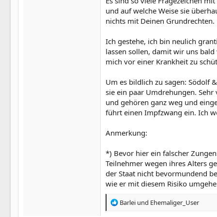
Es sind so viele Fragezeichen mit
und auf welche Weise sie überhau
nichts mit Deinen Grundrechten.
Ich gestehe, ich bin neulich gran
lassen sollen, damit wir uns bal
mich vor einer Krankheit zu sch
Um es bildlich zu sagen: Södolf
sie ein paar Umdrehungen. Sehr v
und gehören ganz weg und einges
führt einen Impfzwang ein. Ich we
Anmerkung:
*) Bevor hier ein falscher Zungen
Teilnehmer wegen ihres Alters ge
der Staat nicht bevormundend bem
wie er mit diesem Risiko umgehen
R
Barlei
und
Ehemaliger_User
e