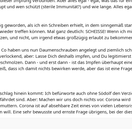
 dieser Impfung verbunden. Aber alles egal - egal, was das für e
pt und wen schützt (sterile Immunität?) und wie lange. Alles egal
tig geworden, als ich ein Schreiben erhielt, in dem sinngemäß st
d wieder treffen können. Mal ganz deutlich: SCHEISSE! Wenn ich m
ützen, und nicht, um irgend etwas großzügig erlaubt zu bekommen
 & Co haben uns nun Daumenschrauben angelegt und ziemlich schm
erlockend, aber: Lasse Dich deshalb impfen, und Du legitimiers
chmolzen. Dann - und erst dann - ist das Impfen überhaupt eine
iß, dass ich damit nichts bewirken werde, aber das ist eine Frag
schlag hinein kommt: Ich befürworte auch ohne Södolf den Verzich
fährdet sind. Aber: Machen wir uns doch nichts vor. Corona wir
uttern. Corona ist auf absehbare Zeit eines von vielen Lebensr
 will. Eine sehr bewusste und ernste Frage übrigens, bei der dies