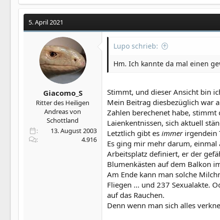
a
k
t
5. April 2021
i
o
Lupo schrieb:
n
e
Hm. Ich kannte da mal einen ge
n
:
Stimmt, und dieser Ansicht bin i
Giacomo_S
Mein Beitrag diesbezüglich war a
Ritter des Heiligen
Andreas von
Zahlen berechenet habe, stimmt da
Schottland
Laienkentnissen, sich aktuell s
13. August 2003
Letztlich gibt es
immer
irgendein 
4.916
Es ging mir mehr darum, einmal a
Arbeitsplatz definiert, er der gef
Blumenkästen auf dem Balkon im 
Am Ende kann man solche Milchmä
Fliegen ... und 237 Sexualakte. 
auf das Rauchen.
Denn wenn man sich alles verknei