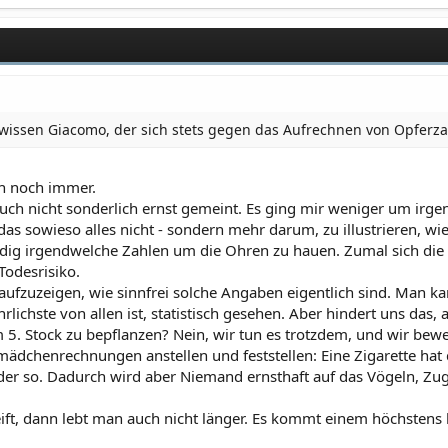
wissen Giacomo, der sich stets gegen das Aufrechnen von Opferz
ch noch immer.
uch nicht sonderlich ernst gemeint. Es ging mir weniger um irgen
s sowieso alles nicht - sondern mehr darum, zu illustrieren, wie 
tändig irgendwelche Zahlen um die Ohren zu hauen. Zumal sich d
Todesrisiko.
ufzuzeigen, wie sinnfrei solche Angaben eigentlich sind. Man ka
ährlichste von allen ist, statistisch gesehen. Aber hindert uns das,
5. Stock zu bepflanzen? Nein, wir tun es trotzdem, und wir bew
dchenrechnungen anstellen und feststellen: Eine Zigarette hat 
Oder so. Dadurch wird aber Niemand ernsthaft auf das Vögeln, Zug
ft, dann lebt man auch nicht länger. Es kommt einem höchstens l