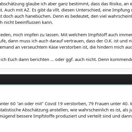
oabschätzung glaube ich aber ganz bestimmt, dass das Risiko, an 
st. Auch mit AZ. Es gibt da vllt. diesen Unterschied, eine Impfung
st doch auch hanebüchen. Denn es bedeutet, den viel wahrscheinli
h nicht beeinflussen kann.
eden, mich impfen zu lassen. Mit welchem Impfstoff auch immer,
e, dann muss ich auch darauf vertrauen, dass der O.K. ist und n
 jemand an verseuchtem Käse verstorben ist, die hindern mich a
ich Euch dann berichten ... oder ggf. auch nicht. Denn kommend
n unter 60 "an oder mit" Covid 19 verstorben, 79 Frauen unter 40
atistische Abschätzung anstellen, wie wahrscheinlich es ist, als
gend bessere Impfstoffe produziert und verteilt sind und dann 